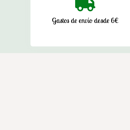
Gastos de envío desde 6€
Enxebre - Tienda agrícola en Cedeira
Venta de productos de mascotas, ganadería y jardín e
Dirección:
Avda. Zumalacárregui, 36 Bajo - 15350 Ced
Teléfono:
604 035 843
E-mail:
enxebrecedeira@gmail.com