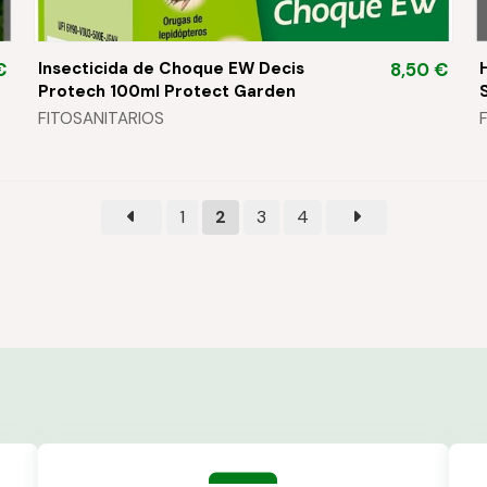
Insecticida de Choque EW Decis
€
8,50 €
Protech 100ml Protect Garden
FITOSANITARIOS
1
2
3
4