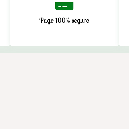
Pago 100% seguro
n Cedeira. Máxima calidad y compromiso. Instalaciones equipada
eira (A Coruña)