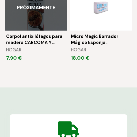
PRÓXIMAMENTE
Corpol antixilófagos para
Micro Magic Borrador
madera CARCOMA Y
Mágico Esponja
POLILLA
Profesional 5 unidades
HOGAR
HOGAR
7,90 €
18,00 €