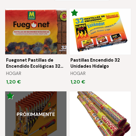
Fuegonet Pastillas de
Pastillas Encendido 32
Encendido Ecológicas 32
Unidades Hidalgo
Pastillas Massó
HOGAR
HOGAR
1,20 €
1,20 €
PRÓXIMAMENTE