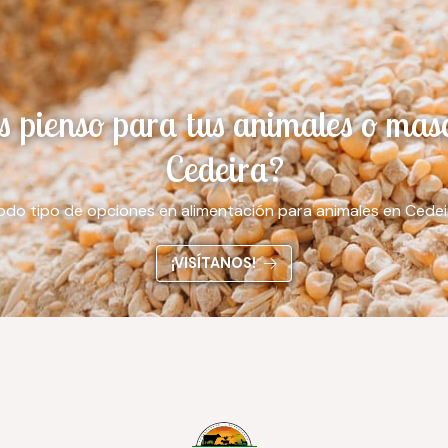
 pienso para tus animales o mas
Cedeira?
odo tipo de opciones en alimentación para animales en Cedei
¡VISÍTANOS!