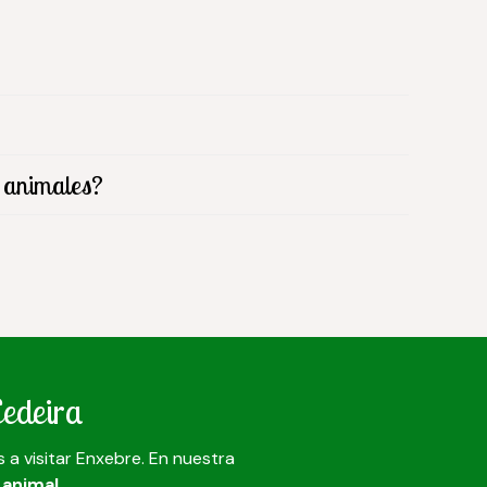
 animales?
Cedeira
 a visitar Enxebre. En nuestra
 animal
.