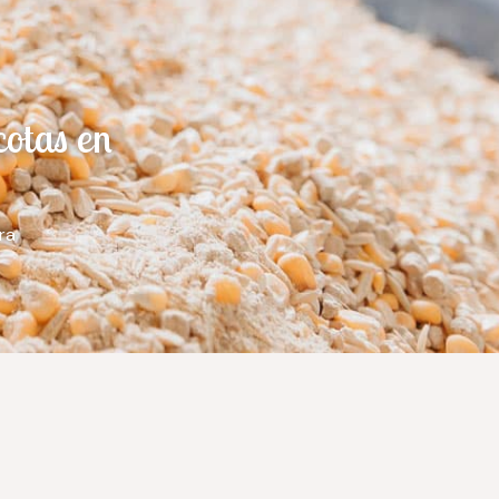
cotas en
ra