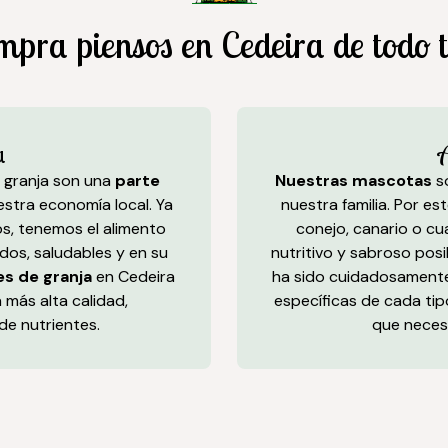
mpra piensos en Cedeira de todo t
a
A
 granja son una
parte
Nuestras mascotas
so
stra economía local. Ya
nuestra familia. Por e
los, tenemos el alimento
conejo, canario o cu
dos, saludables y en su
nutritivo y sabroso pos
es de granja
en Cedeira
ha sido cuidadosamente
 más alta calidad,
específicas de cada tip
de nutrientes.
que necesit