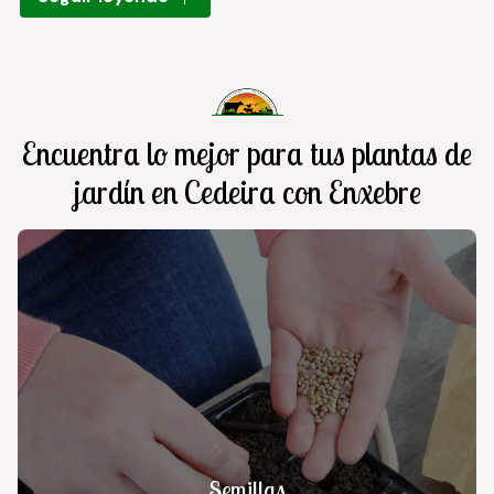
hortalizas
para crear un rincón lleno de vida y sabor,
hasta una hermosa variedad de
flores y bulbos
que
añadirán un toque de color y fragancia a tu entorno.
Además, también contamos con un extenso catálogo
de artículos y
herramientas
de jardinería en Cedeira.
Encuentra lo mejor para tus plantas de
jardín en Cedeira con Enxebre
Semillas