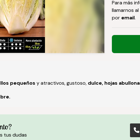
Para más in
llamarnos al
por
email
.
llos pequeños
y atractivos, gustoso,
dulce, hojas abullon
bre.
nto?
s tus dudas