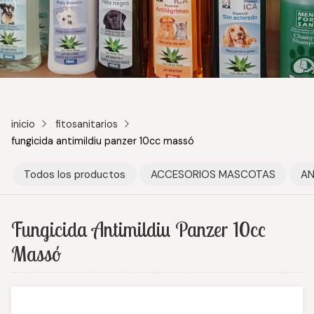
inicio
fitosanitarios
fungicida antimildiu panzer 10cc massó
Todos los productos
ACCESORIOS MASCOTAS
AN
Fungicida Antimildiu Panzer 10cc
Massó