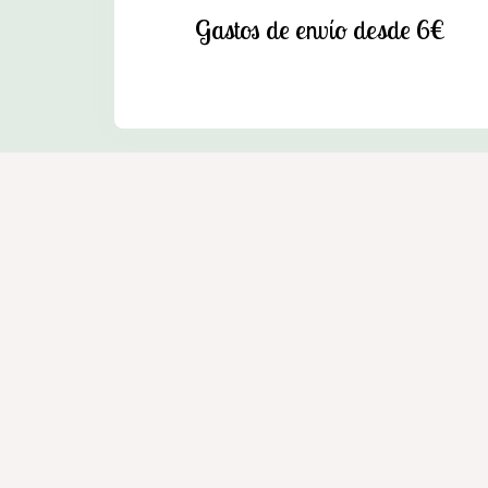
Gastos de envío desde 6€
Enxebre - Tienda agrícola en Cedeira
Venta de productos de mascotas, ganadería y jardín e
Dirección:
Avda. Zumalacárregui, 36 Bajo - 15350 Ced
Teléfono:
604 035 843
E-mail:
enxebrecedeira@gmail.com
Aviso legal
-
Política 