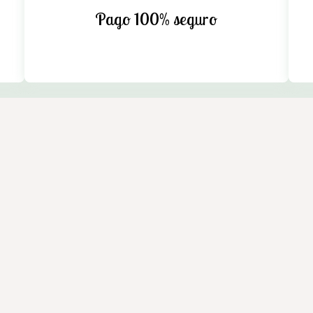
Pago 100% seguro
n Cedeira. Máxima calidad y compromiso. Instalaciones equipada
eira (A Coruña)
de privacidad y cookies
-
Área Interna