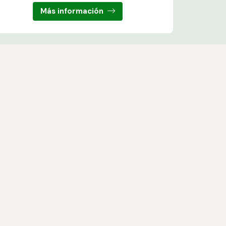
Más información
s. Trabajamos con las mejores marcas del sector.
© PÁXINAS GALEGAS
ones