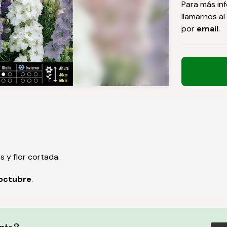
Para más in
llamarnos al
por
email
.
 y flor cortada.
octubre
.