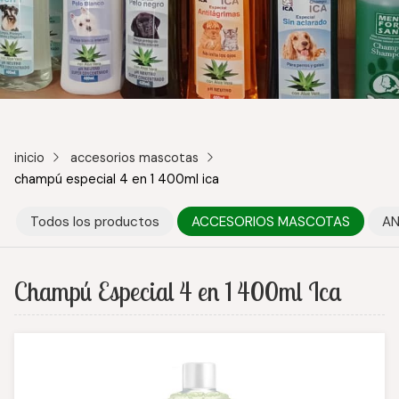
inicio
accesorios mascotas
champú especial 4 en 1 400ml ica
Todos los productos
ACCESORIOS MASCOTAS
AN
Champú Especial 4 en 1 400ml Ica