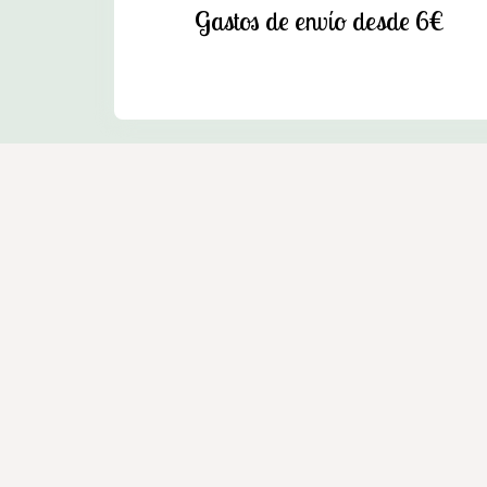
Gastos de envío desde 6€
Enxebre - Tienda agrícola en Cedeira
Venta de productos de mascotas, ganadería y jardín e
Dirección:
Avda. Zumalacárregui, 36 Bajo - 15350 Ced
Teléfono:
604 035 843
E-mail:
enxebrecedeira@gmail.com
Aviso legal
-
Política 
Cómo comprar
Condiciones generales de contratac