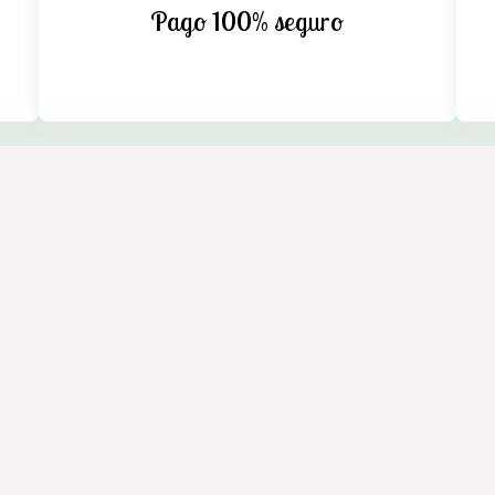
Pago 100% seguro
n Cedeira. Máxima calidad y compromiso. Instalaciones equipada
eira (A Coruña)
de privacidad y cookies
-
Área Interna
ión
Formas de pago
Gastos de envío
Garantía y devoluci