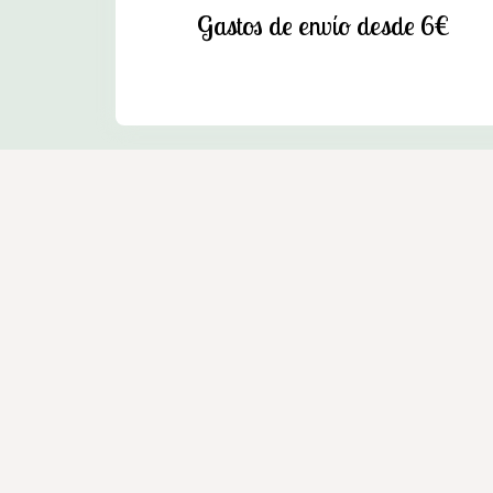
Gastos de envío desde 6€
Enxebre - Tienda agrícola en Cedeira
Venta de productos de mascotas, ganadería y jardín e
Dirección:
Avda. Zumalacárregui, 36 Bajo - 15350 Ced
Teléfono:
604 035 843
E-mail:
enxebrecedeira@gmail.com
Aviso legal
-
Política 
Cómo comprar
Condiciones generales de contratac