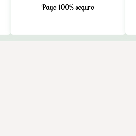
Pago 100% seguro
n Cedeira. Máxima calidad y compromiso. Instalaciones equipada
eira (A Coruña)
de privacidad y cookies
-
Área Interna
ión
Formas de pago
Gastos de envío
Garantía y devoluci