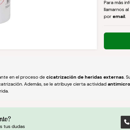
Para más in
llamarnos al
por
email
.
ante en el proceso de
cicatrización de heridas externas
. 
icatrización. Además, se le atribuye cierta actividad
antimicr
rida.
nto?
s tus dudas